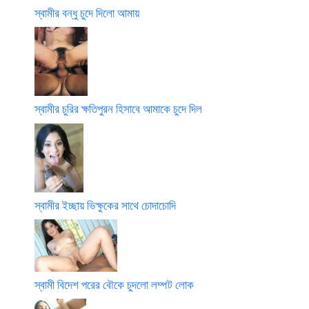
স্বামীর বন্ধু চুদে দিলো আমায়
স্বামীর চুরির ক্ষতিপুরন হিসাবে আমাকে চুদে দিল
স্বামীর ইচ্ছায় ভিক্ষুকের সাথে চোদাচোদি
স্বামী বিদেশ পরের বৌকে চুদলো লম্পট লোক