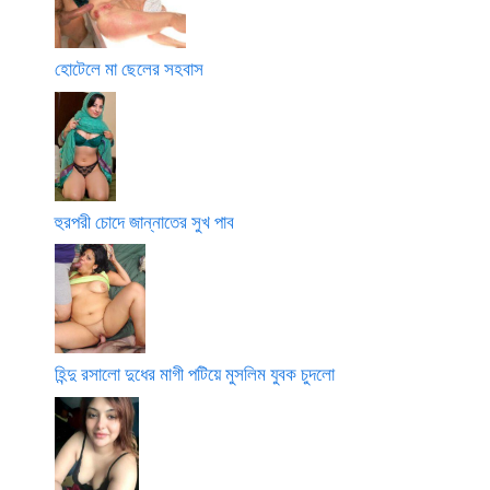
হোটেলে মা ছেলের সহবাস
হুরপরী চোদে জান্নাতের সুখ পাব
হিন্দু রসালো দুধের মাগী পটিয়ে মুসলিম যুবক চুদলো