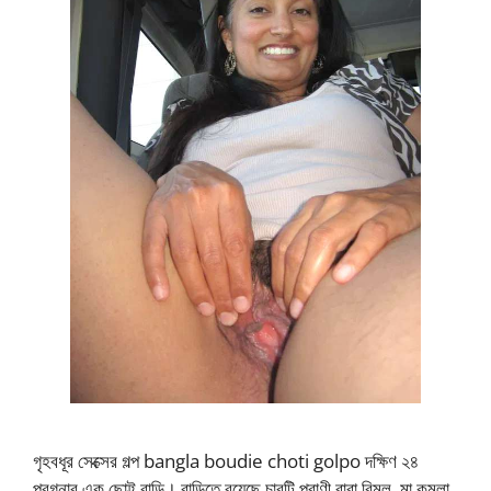
গৃহবধূর সেক্সের গল্প bangla boudie choti golpo দক্ষিণ ২৪
পরগনার এক ছোট্ট বাড়ি। বাড়িতে রয়েছে চারটি প্রাণী বাবা বিমল, মা কমলা,