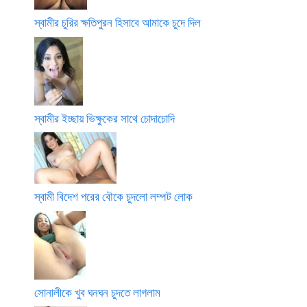
স্বামীর চুরির ক্ষতিপুরন হিসাবে আমাকে চুদে দিল
স্বামীর ইচ্ছায় ভিক্ষুকের সাথে চোদাচোদি
স্বামী বিদেশ পরের বৌকে চুদলো লম্পট লোক
সোনালীকে খুব ঘনঘন চুদতে লাগলাম