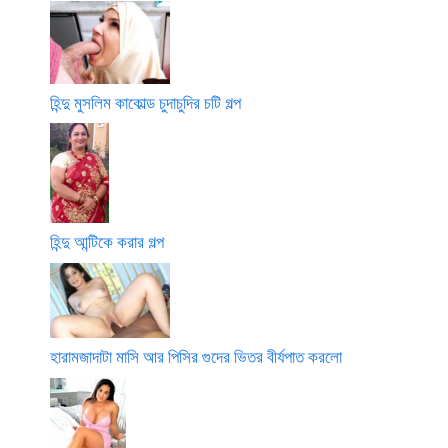
হিন্দু মুসলিম কাকোল্ড চুদাচুদির চটি গল্প
হিন্দু আন্টিকে করার গল্প
হারামজাদাটা মাসি আর পিসির গুদের ভিতর বীর্যপাত করলো