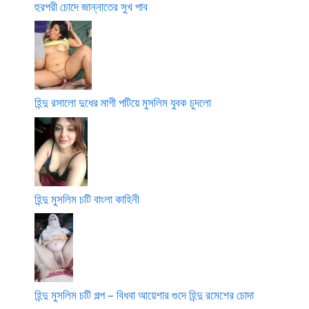
হুরপরী চোদে জান্নাতের সুখ পাব
হিন্দু রসালো দুধের মাগী পটিয়ে মুসলিম যুবক চুদলো
হিন্দু মুসলিম চটি বাংলা কাহিনী
হিন্দু মুসলিম চটি গল্প – বিধবা আয়েশার গুদে হিন্দু রমেশের চোদা