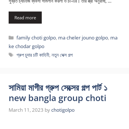
সুব্রত চ্যাটার্জি ব্যবসা সামলান কয়লা ও চা-এর। তাঁর স্ত্রী অনুরাধা, …
Read more
Categories
family choti golpo
,
ma cheler jouno golpo
,
ma
ke chodar golpo
Tags
গ্রুপ চুদার চটি কাহিনী
,
নতুন সেক্স গল্প
সামিয়া মাগীর গ্রুপ সেক্সের গল্প পার্ট ১
new bangla group choti
March 11, 2023
by
chotigolpo