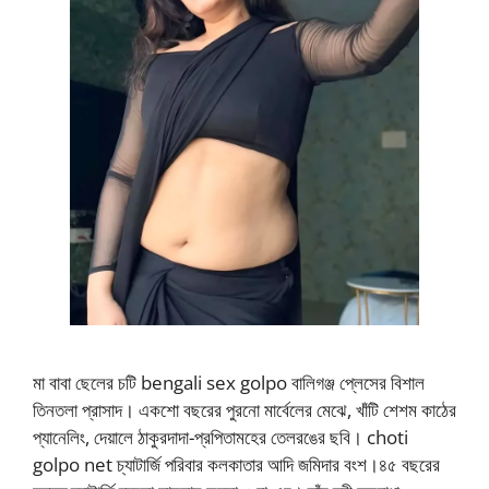
মা বাবা ছেলের চটি bengali sex golpo বালিগঞ্জ প্লেসের বিশাল
তিনতলা প্রাসাদ। একশো বছরের পুরনো মার্বেলের মেঝে, খাঁটি শেশম কাঠের
প্যানেলিং, দেয়ালে ঠাকুরদাদা-প্রপিতামহের তেলরঙের ছবি। choti
golpo net চ্যাটার্জি পরিবার কলকাতার আদি জমিদার বংশ।৪৫ বছরের