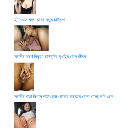
হট সেক্সি মাল চোদার নতুন চটি গল্প
স্বামীর সাথে বিকৃত চোদাচুদির সুখহিন যৌন জীবন
স্বামীর বাড়া বিশাল তাই ছোট ধোনের কাকোল্ড চোদা খাচ্ছে কচি গুদে