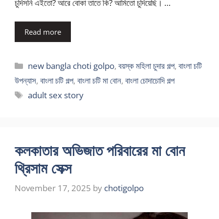
চুদিসনি এইতো? আরে বোকা তাতে কি? আমিতো চুদিয়েছি। …
Read more
Categories
new bangla choti golpo
,
বয়স্ক মহিলা চুদার গল্প
,
বাংলা চটি
উপন্যাস
,
বাংলা চটি গল্প
,
বাংলা চটি মা বোন
,
বাংলা চোদাচোদি গল্প
Tags
adult sex story
কলকাতার অভিজাত পরিবারের মা বোন
থ্রিসাম সেক্স
November 17, 2025
by
chotigolpo