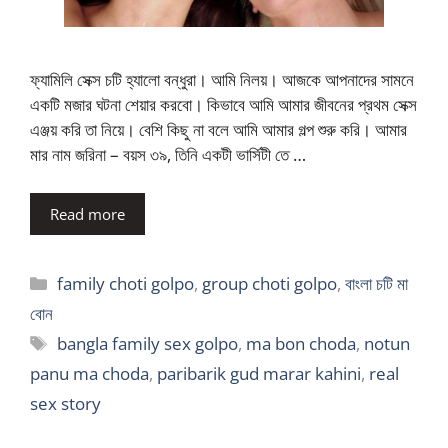
ফ্যামিলি সেক্স চটি হ্যালো বন্ধুরা। আমি নিলয়। আজকে আপনাদের সামনে
একটি মজার ঘটনা শেয়ার করবো। কিভাবে আমি আমার জীবনের প্রথম সেক্স
এঞ্জয় করি তা নিয়ে। বেশি কিছু না বলে আমি আমার গল্প শুরু করি। আমার
মার নাম জরিনা – বয়স ৩৯, তিনি একটী ভার্সিটী তে …
Read more
Categories
family choti golpo
,
group choti golpo
,
বাংলা চটি মা
বোন
Tags
bangla family sex golpo
,
ma bon choda
,
notun
panu ma choda
,
paribarik gud marar kahini
,
real
sex story