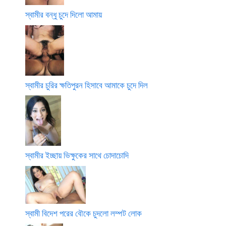
স্বামীর বন্ধু চুদে দিলো আমায়
স্বামীর চুরির ক্ষতিপুরন হিসাবে আমাকে চুদে দিল
স্বামীর ইচ্ছায় ভিক্ষুকের সাথে চোদাচোদি
স্বামী বিদেশ পরের বৌকে চুদলো লম্পট লোক