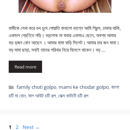
মামীকে সেবা করে গুদ চুদে পোয়াতি বানালো ভাগ্নে আমি প্রিন্স, ঢাকায় থাকি,
একাদশ শ্রেণিতে পড়ি। বড়লোক মা বাবার একমাএ ছেলে, অবশ্য আমার
বড় দুজন বোন আছেন । আমার মামা বাড়ি সিলেট। আমার চার জন মামা।
বড় মামা ছাড়া, সবাই তাদের পরিবার নিয়ে বিদেশে থাকেন। বড় …
Read more
Categories
family choti golpo
,
mami ke chodar golpo
,
বাংলা
চটি মা বোন
,
মাল আউট চটি গল্প
,
সেক্স কাহিনী চটি গল্প
Page
Page
1
2
Next
→