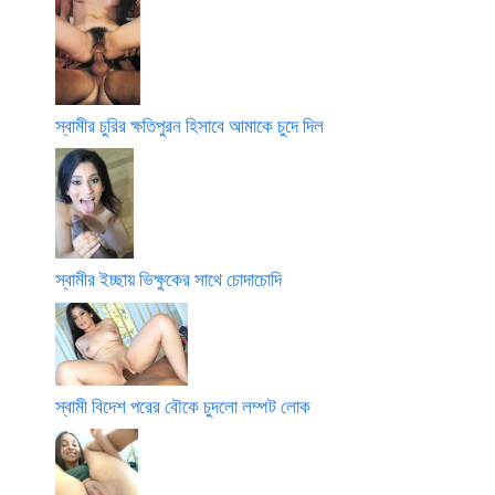
স্বামীর চুরির ক্ষতিপুরন হিসাবে আমাকে চুদে দিল
স্বামীর ইচ্ছায় ভিক্ষুকের সাথে চোদাচোদি
স্বামী বিদেশ পরের বৌকে চুদলো লম্পট লোক