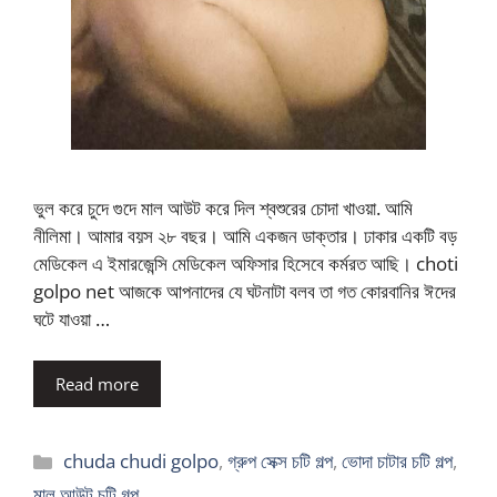
ভুল করে চুদে গুদে মাল আউট করে দিল শ্বশুরের চোদা খাওয়া. আমি
নীলিমা। আমার বয়স ২৮ বছর। আমি একজন ডাক্তার। ঢাকার একটি বড়
মেডিকেল এ ইমারজেন্সি মেডিকেল অফিসার হিসেবে কর্মরত আছি। choti
golpo net আজকে আপনাদের যে ঘটনাটা বলব তা গত কোরবানির ঈদের
ঘটে যাওয়া …
Read more
Categories
chuda chudi golpo
,
গ্রুপ সেক্স চটি গল্প
,
ভোদা চাটার চটি গল্প
,
মাল আউট চটি গল্প