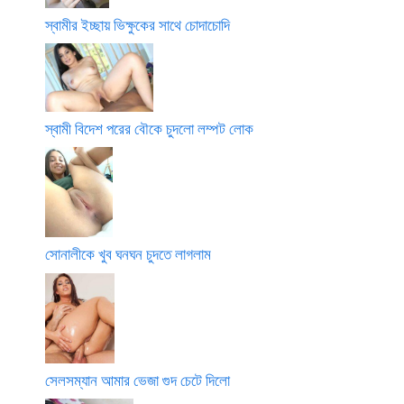
স্বামীর ইচ্ছায় ভিক্ষুকের সাথে চোদাচোদি
স্বামী বিদেশ পরের বৌকে চুদলো লম্পট লোক
সোনালীকে খুব ঘনঘন চুদতে লাগলাম
সেলসম্যান আমার ভেজা গুদ চেটে দিলো