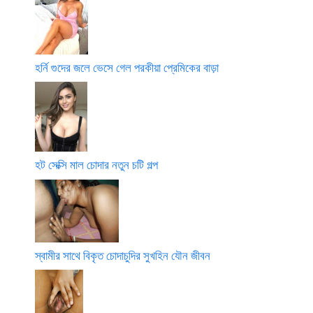
হর্নি গুদের জলে ভেসে গেল পরকীয়া প্রেমিকের বাড়া
হট সেক্সি মাল চোদার নতুন চটি গল্প
স্বামীর সাথে বিকৃত চোদাচুদির সুখহিন যৌন জীবন