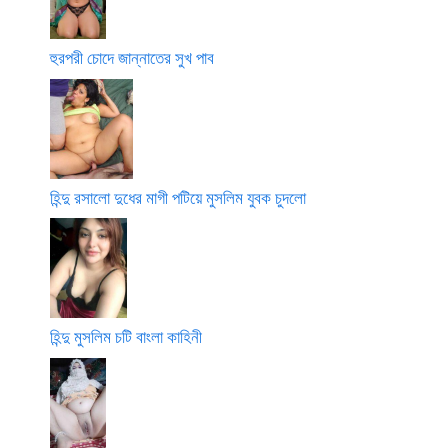
হুরপরী চোদে জান্নাতের সুখ পাব
হিন্দু রসালো দুধের মাগী পটিয়ে মুসলিম যুবক চুদলো
হিন্দু মুসলিম চটি বাংলা কাহিনী