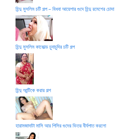
হিন্দু মুসলিম চটি গল্প – বিধবা আয়েশার গুদে হিন্দু রমেশের চোদা
হিন্দু মুসলিম কাকোল্ড চুদাচুদির চটি গল্প
হিন্দু আন্টিকে করার গল্প
হারামজাদাটা মাসি আর পিসির গুদের ভিতর বীর্যপাত করলো