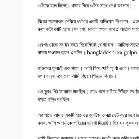
ওসিকে বলে দিচ্ছে। থানায় গিয়ে ওসির সাথে দেখা করলাম।
বিয়ের প্রলোভন দেখিয়ে ধর্ষণের একটি অভিযোগ লিখলাম। এর
কথা কাটা কাটি হলো।সব শেষ মামলা থেকে বাচতে আতিক সাবে
এরপর থেকে স্বর্ণার সাথে নিয়োমিতই যোগাযোগ। আতিক সাহেব
বাসায় দাওয়াত করল একদিন। bangladeshi xx golpo
দু’রুমের ফ্লাটে এক থাকে। আমি গিয়ে দেখি স্বর্ণা একা। আম
যখন রান্না ঘরে গেল আমি পিছনে পিছনে গিলাম।
ওর সুন্দর পিঠ আমাকে টানছিল। সাথে মনে করিয়ে দিচ্ছিল স্
ধস্তা ধস্তি করছিল।
এর মাঝে আমার একটি হাত ওর ব্লাউজ ও ব্রা ভেট করে দুধে চলে 
বলল, আমি আপনাকে ভাইয়ের জায়গা দিয়েছি। ছিঃ সব পুরুষ এ
আমি কিছুক্ষণ বুঝালাম। আবার সুযোগ পেলেই ওকে জড়িয়ে ধরছ