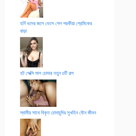
হর্নি গুদের জলে ভেসে গেল পরকীয়া প্রেমিকের
বাড়া
হট সেক্সি মাল চোদার নতুন চটি গল্প
স্বামীর সাথে বিকৃত চোদাচুদির সুখহিন যৌন জীবন