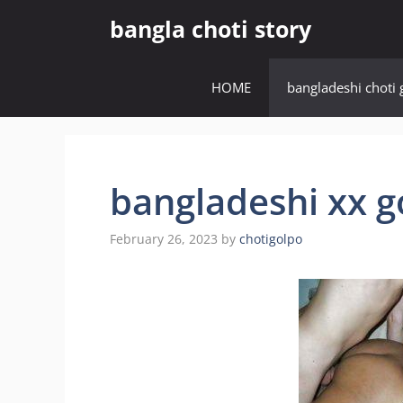
Skip
bangla choti story
to
content
HOME
bangladeshi choti 
bangladeshi xx g
February 26, 2023
by
chotigolpo