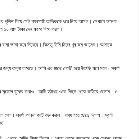
পর পুলিশ গিয়ে সেই ব্যবসায়ী আতিককে ধরে নিয়ে আসল। সেখানে অনেক
হ ১০ লাখ টাকা দেন মহরে বিয়ে করল।
 বাসা ভাড়া করে দিয়েছে। কিন্তু তিনি নিজে খুব কম আসেন। আমাকে
ার জন্য রান্না করেছে। আমি এর মাঝে লোভী হয়ে উঠেছি মনে মনে। স্বর্ণা
বর্ণার সুডোল বুকের কথাও। আমি হঠাৎই ওকে পিছন থেকে জড়িয়ে ধরলাম। ও
গেল। স্বর্ণা কান্না কাটি শুরু করল। বাধ্য হয়ে ছেড়ে দিলাম। স্বর্ণা
ক!
ি। এভাবে সেদিন বিদায় নিলাম। এরপর ফোনে নানাভাবে ওকে সেক্সের অফার