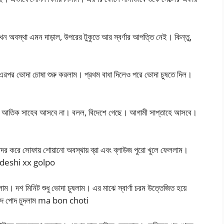
 অবস্থা এমন দাড়াল, উপরের টুকুতে আর স্বর্ণার আপত্তি নেই। কিন্তু,
এরপর ভোদা চোষা শুরু করলাম। প্রথম বাধা দিলেও পরে ভোদা চুষতে দিল।
ললাম আতিক সাহেব আসবে না। বলল, বিদেশে গেছে। আগামী সাপ্তাহে আসবে।
 আদর করে সোফায় শোয়ানো অবস্থায় ব্রা এবং ব্লাউজ পুরো খুলে ফেললাম।
gladeshi xx golpo
। দশ মিনিট শুধু ভোদা চুষলাম। এর মাঝে স্বার্ণা চরম উত্তেজিত হয়ে
র গুদ পোদ চুদলাম ma bon choti