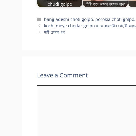
chudi golpo
মিষ্টি গুদে আমার বয়স্ক বাড়া
Categories
bangladeshi choti golpo
,
porokia choti golpo
kochi meye chodar golpo মাদক ব্যবসায়ীর ষোড়ষী কন্যাকে
মামী চোদার গল্প
Leave a Comment
Comment