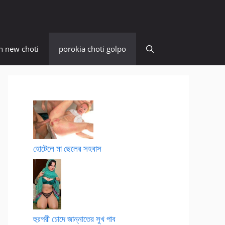
n new choti
porokia choti golpo
হোটেলে মা ছেলের সহবাস
হুরপরী চোদে জান্নাতের সুখ পাব