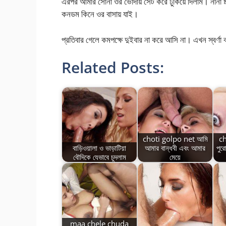
এরপর আমার সোনা ওর ভোদায় সেট করে ঢুকিয়ে দিলাম। নানা ষ
কনডম কিনে ওর বাসায় যাই।
প্রতিবার গেলে কমপক্ষে দুইবার না করে আসি না। এখন স্বর্
Related Posts:
choti golpo net আমি
c
বাড়িওয়ালা ও ভাড়াটিয়া
আমার বান্ধবী এবং আমার
পুর
বৌদিকে যেভাবে চুদলাম
মেয়ে
maa chele chuda