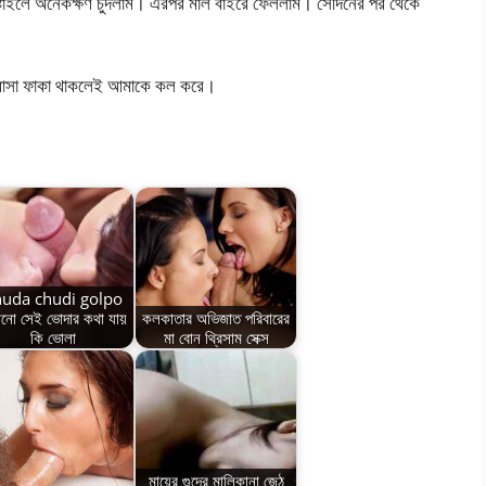
্টাইলে অনেকক্ষণ চুদলাম। এরপর মাল বাইরে ফেললাম। সেদিনের পর থেকে
ণা বাসা ফাকা থাকলেই আমাকে কল করে।
huda chudi golpo
োনো সেই ভোদার কথা যায়
কলকাতার অভিজাত পরিবারের
কি ভোলা
মা বোন থ্রিসাম সেক্স
মায়ের গুদের মালিকানা জেঠু