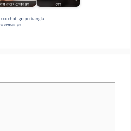
বাবা মেয়ের চোদার গল্প
পেল
,
xxx choti golpo bangla
 লাগানোর গল্প