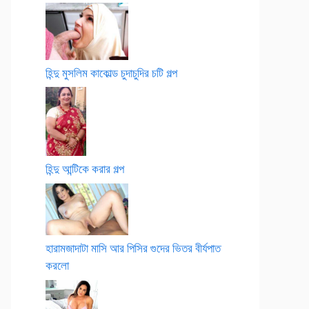
হিন্দু মুসলিম কাকোল্ড চুদাচুদির চটি গল্প
হিন্দু আন্টিকে করার গল্প
হারামজাদাটা মাসি আর পিসির গুদের ভিতর বীর্যপাত
করলো